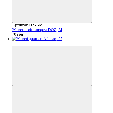
Артикул: DZ-1-M
Жіноча юбка-шорти DOZ, M
70 грн
Акція