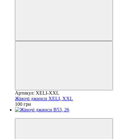
Артикул: XELI-XXL
Жіночі джинси XELI, XXL
100 грн
Акція