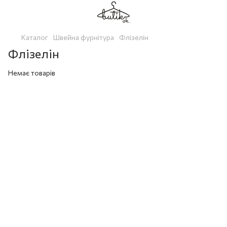
Каталог
Швейна фурнітура
Флізелін
Флізелін
Немає товарів