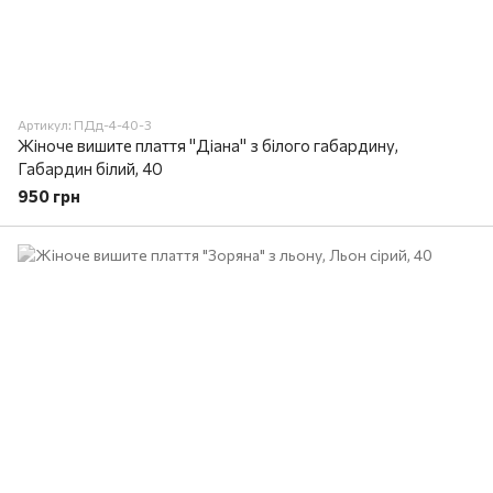
Артикул: ПДд-4-40-3
Жіноче вишите плаття "Діана" з білого габардину,
Габардин білий, 40
950 грн