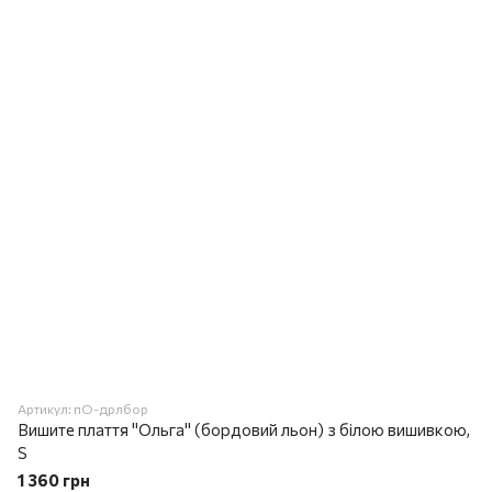
Артикул: пО-дрлбор
Вишите плаття "Ольга" (бордовий льон) з білою вишивкою,
S
1 360 грн