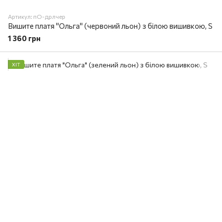
Артикул: пО-дрлчер
Вишите платя "Ольга" (червоний льон) з білою вишивкою, S
1 360 грн
ХІТ