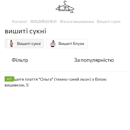
Каталог
ВИШИВАНКИ
Жіночі вишиванки
Вишиті сукні
вишиті сукні
Вишиті сукні
Вишиті блузи
Фільтр
За популярністю
ХІТ