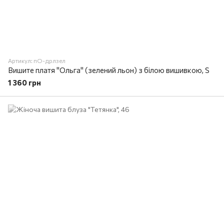
Артикул: пО-дрлзел
Вишите платя "Ольга" (зелений льон) з білою вишивкою, S
1 360 грн