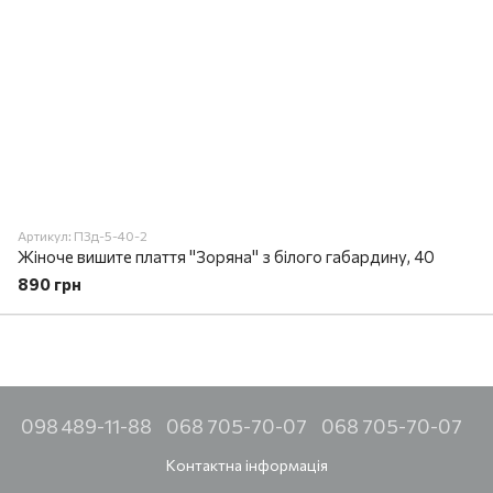
Артикул: ПЗд-5-40-2
Жіноче вишите плаття "Зоряна" з білого габардину, 40
890 грн
098 489-11-88
068 705-70-07
068 705-70-07
Контактна інформація