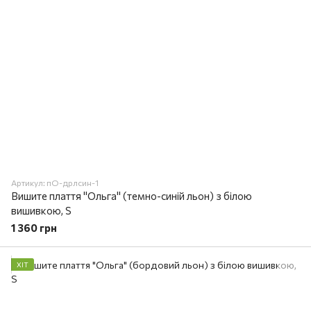
Артикул: пО-дрлcин-1
Вишите плаття "Ольга" (темно-синій льон) з білою
вишивкою, S
1 360 грн
ХІТ