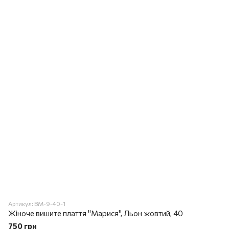
Артикул: ВМ-9-40-1
Жіноче вишите плаття "Марися", Льон жовтий, 40
750 грн