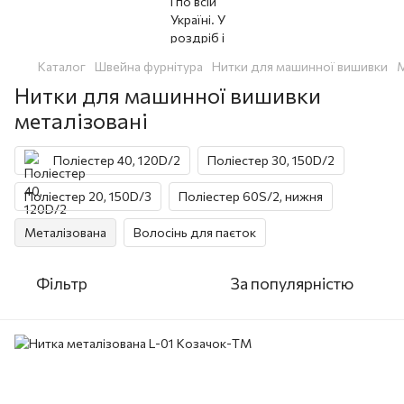
Каталог
Швейна фурнітура
Нитки для машинної вишивки
М
Нитки для машинної вишивки
металізовані
Поліестер 40, 120D/2
Поліестер 30, 150D/2
Поліестер 20, 150D/3
Поліестер 60S/2, нижня
Металізована
Волосінь для паєток
Фільтр
За популярністю