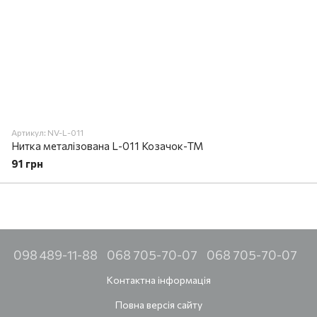
Артикул: NV-L-011
Нитка металізована L-011 Козачок-ТМ
91 грн
098 489-11-88
068 705-70-07
068 705-70-07
Контактна інформація
Повна версія сайту