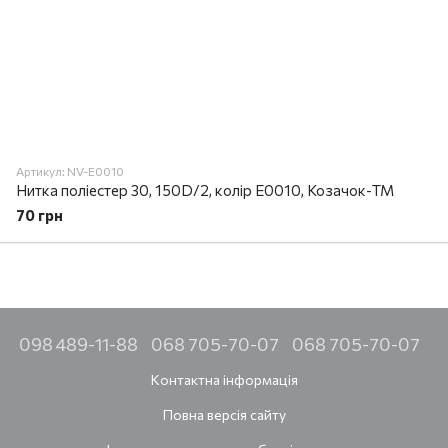
Артикул: NV-E0010
Нитка поліестер 30, 150D/2, колір E0010, Козачок-ТМ
70 грн
098 489-11-88
068 705-70-07
068 705-70-07
Контактна інформація
Повна версія сайту