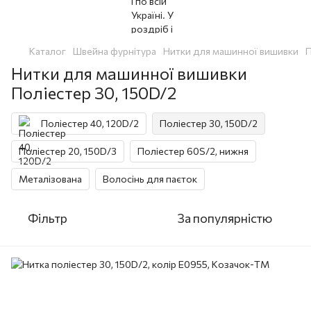
Каталог
Швейна фурнітура
Нитки для машинної вишивки
П
Нитки для машинної вишивки
Поліестер 30, 150D/2
Поліестер 40, 120D/2
Поліестер 30, 150D/2
Поліестер 20, 150D/3
Поліестер 60S/2, нижня
Металізована
Волосінь для паєток
Фільтр
За популярністю