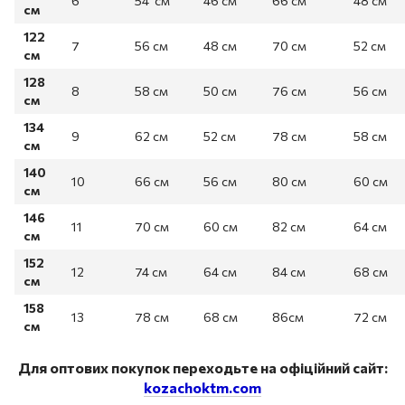
6
54 см
46 см
66 см
48 см
см
122
7
56 см
48 см
70 см
52 см
см
128
8
58 см
50 см
76 см
56 см
см
134
9
62 см
52 см
78 см
58 см
см
140
10
66 см
56 см
80 см
60 см
см
146
11
70 см
60 см
82 см
64 см
см
152
12
74 см
64 см
84 см
68 см
см
158
13
78 см
68 см
86см
72 см
см
Для оптових покупок переходьте на офіційний сайт:
kozachoktm.com