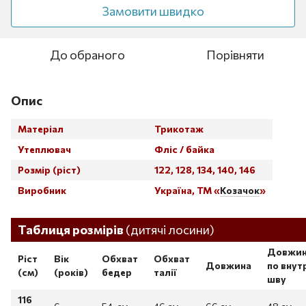
Замовити швидко
До обраного
Порівняти
Опис
Матеріал
Трикотаж
Утеплювач
Фліс / байка
Розмір (ріст)
122, 128, 134, 140, 146
Виробник
Україна, ТМ «
Козачок
»
Таблица размеров
Таблиця розмірів
(дитячі лосини)
Довжи
Ріст
Вік
Обхват
Обхват
Довжина
по внут
(см)
(років)
бедер
талії
шву
116