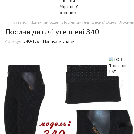
Каталог
Дитячий одяг
Лосіни дитячі
Весна/Осінь
Лосини 
Лосини дитячі утеплені 340
Артикул:
340-128
Написати відгук