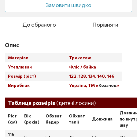
Замовити швидко
До обраного
Порівняти
Опис
Матеріал
Трикотаж
Утеплювач
Фліс / байка
Розмір (ріст)
122, 128, 134, 140, 146
Виробник
Україна, ТМ «
Козачок
»
Таблица размеров
Таблиця розмірів
(дитячі лосини)
Довжи
Ріст
Вік
Обхват
Обхват
Довжина
по внут
(см)
(років)
бедер
талії
шву
116