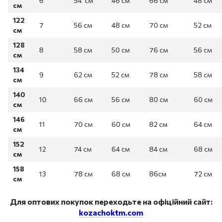
6
54 см
46 см
66 см
48 см
см
122
7
56 см
48 см
70 см
52 см
см
128
8
58 см
50 см
76 см
56 см
см
134
9
62 см
52 см
78 см
58 см
см
140
10
66 см
56 см
80 см
60 см
см
146
11
70 см
60 см
82 см
64 см
см
152
12
74 см
64 см
84 см
68 см
см
158
13
78 см
68 см
86см
72 см
см
Для оптових покупок переходьте на офіційний сайт:
kozachoktm.com