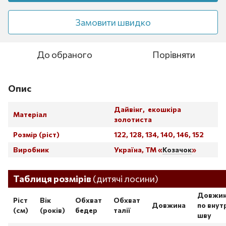
Замовити швидко
До обраного
Порівняти
Опис
Дайвінг, екошкіра
Матеріал
золотиста
Розмір (ріст)
122, 128, 134, 140, 146, 152
Виробник
Україна, ТМ «
Козачок
»
Таблица размеров
Таблиця розмірів
(дитячі лосини)
Довжи
Ріст
Вік
Обхват
Обхват
Довжина
по внут
(см)
(років)
бедер
талії
шву