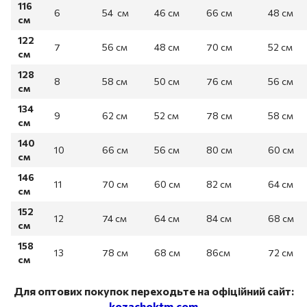
116
6
54 см
46 см
66 см
48 см
см
122
7
56 см
48 см
70 см
52 см
см
128
8
58 см
50 см
76 см
56 см
см
134
9
62 см
52 см
78 см
58 см
см
140
10
66 см
56 см
80 см
60 см
см
146
11
70 см
60 см
82 см
64 см
см
152
12
74 см
64 см
84 см
68 см
см
158
13
78 см
68 см
86см
72 см
см
Для оптових покупок переходьте на офіційний сайт:
kozachoktm.com