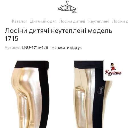
Каталог
Дитячий одяг
Лосіни дитячі
Неутеплені
Лосіни д
Лосіни дитячі неутеплені модель
1715
Артикул:
LNU-1715-128
Написати відгук