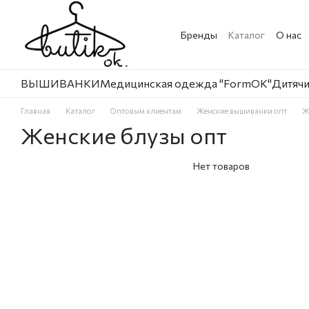
Перейти к основному контенту
Бренды
Каталог
О нас
ВЫШИВАНКИ
Медицинская одежда "FormOK"
Дитячи
Главная
Каталог
Оптовым клиентам
Женские вышиванки опт
Ж
Женские блузы опт
Нет товаров