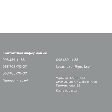
Контактная информация
098 489-11-88
098 489-11-88
068 705-70-07
kozachoktm@gmail.com
068 705-70-07
Украина, 32200, обл.
Перезвонить вам?
Хмельницкая, г. Деражня, ул.
Промислова 18В
Карта проезда