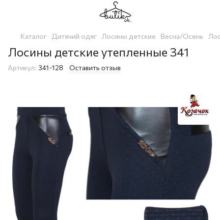
Каталог
Дитячий одяг
Лосины детские
Весна/Осень
Лос
Лосины детские утепленные 341
Артикул:
341-128
Оставить отзыв