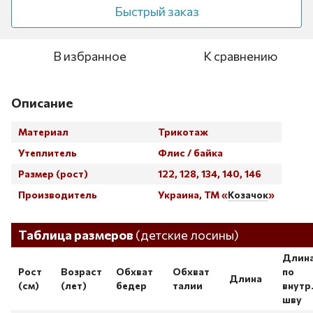
Быстрый заказ
В избранное
К сравнению
Описание
Материал
Трикотаж
Утеплитель
Флис / байка
Размер (рост)
122, 128, 134, 140, 146
Производитель
Украина, ТМ «
Козачок
»
Таблица размеров
Таблица размеров
(детские лосины)
Длин
Рост
Возраст
Обхват
Обхват
по
Длина
(см)
(лет)
бедер
талии
внутр
шву