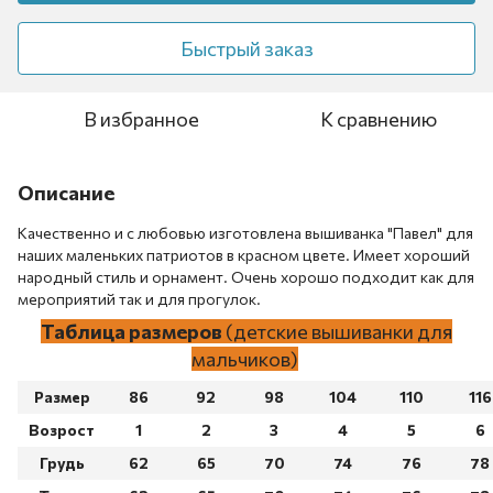
Быстрый заказ
В избранное
К сравнению
Описание
Качественно и с любовью изготовлена ​​вышиванка "Павел" для
наших маленьких патриотов в красном цвете. Имеет хороший
народный стиль и орнамент. Очень хорошо подходит как для
мероприятий так и для прогулок.
Таблица размеров
(детские вышиванки для
мальчиков)
Размер
86
92
98
104
110
116
Возрост
1
2
3
4
5
6
Грудь
62
65
70
74
76
78