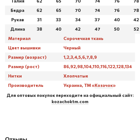
Талия
62
65
70
74
76
78
Бедра
62
65
70
74
76
78
Рукав
31
33
34
37
40
42
Длина
38
40
42
47
50
52
Материал
Сорочечная ткань
Цвет вышивки
Черный
Размер (возраст)
1,2,3,4,5,6,7,8,9
Размер (рост)
86,92,98,104,110,116,122,128,134
Нитки
Хлопчатые
Производитель
Украина, ТМ «
Козачок
»
Для оптовых покупок переходите на официальный сайт:
kozachoktm.com
Отзывы