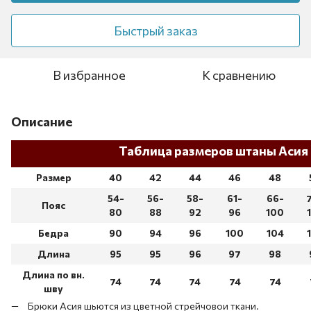
Быстрый заказ
В избранное
К сравнению
Описание
Таблица размеров штаны
Асия
Размер
40
42
44
46
48
54-
56-
58-
61-
66-
Пояс
80
88
92
96
100
Бедра
90
94
96
100
104
Длина
95
95
96
97
98
Длина по вн.
74
74
74
74
74
шву
Брюки Асия шьются из цветной стрейчовои ткани.