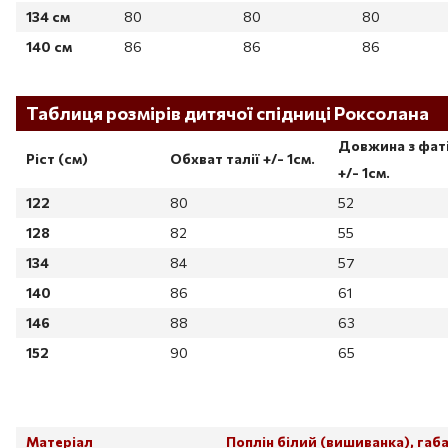
134 см
80
80
80
140 см
86
86
86
Таблиця розмірів дитячої спідниці Роксолана
Довжина з фат
Ріст (см)
Обхват талії +/- 1см.
+/- 1см.
122
80
52
128
82
55
134
84
57
140
86
61
146
88
63
152
90
65
Таблица размеров
Матеріал
Поплін білий (вишиванка), габ