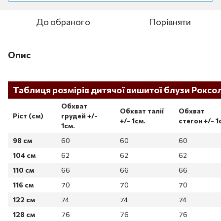
До обраного
Порівняти
Опис
Таблиця розмірів дитячої вишитої блузи Роксо
Обхват
Обхват талії
Обхват
Ріст (см)
грудей +/-
+/- 1см.
стегон
+/- 1
1см.
98 см
60
60
60
104 см
62
62
62
110 см
66
66
66
116 см
70
70
70
122 см
74
74
74
128 см
76
76
76