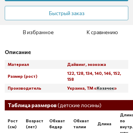
Быстрый заказ
В избранное
К сравнению
Описание
Материал
Дайвинг, экокожа
122, 128, 134, 140, 146, 152,
Размер (рост)
158
Производитель
Украина, ТМ «
Козачок
»
Таблица размеров
Таблица размеров
(детские лосины)
Длин
Рост
Возраст
Обхват
Обхват
по
Длина
(см)
(лет)
бедер
талии
внутр
шву