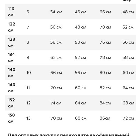
116
6
54 см
46 см
66 см
48 см
см
122
7
56 см
48 см
70 см
52 см
см
128
8
58 см
50 см
76 см
56 см
см
134
9
62 см
52 см
78 см
58 см
см
140
10
66 см
56 см
80 см
60 см
см
146
11
70 см
60 см
82 см
64 см
см
152
12
74 см
64 см
84 см
68 см
см
158
13
78 см
68 см
86см
72 см
см
Для оптовых покупок переходите на официальный