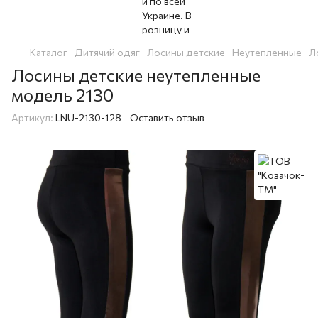
Каталог
Дитячий одяг
Лосины детские
Неутепленные
Л
Лосины детские неутепленные
модель 2130
Артикул:
LNU-2130-128
Оставить отзыв